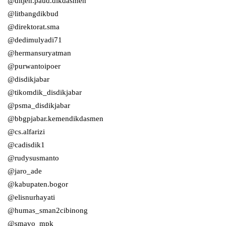
@ditjen.paud.dikdasmen
@litbangdikbud
@direktorat.sma
@dedimulyadi71
@hermansuryatman
@purwantoipoer
@disdikjabar
@tikomdik_disdikjabar
@psma_disdikjabar
@bbgpjabar.kemendikdasmen
@cs.alfarizi
@cadisdik1
@rudysusmanto
@jaro_ade
@kabupaten.bogor
@elisnurhayati
@humas_sman2cibinong
@smavo_mpk