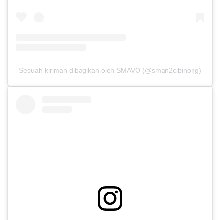
Sebuah kiriman dibagikan oleh SMAVO (@sman2cibinong)