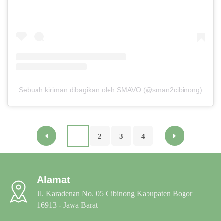
Sebuah kiriman dibagikan oleh SMAVO (@sman2cibinong)
1
2
3
4
Alamat
Jl. Karadenan No. 05 Cibinong Kabupaten Bogor
16913 - Jawa Barat