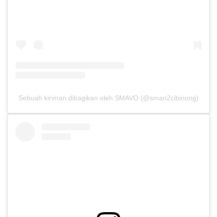
Sebuah kiriman dibagikan oleh SMAVO (@sman2cibinong)