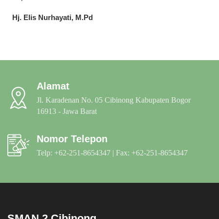
Hj. Elis Nurhayati, M.Pd
Alamat
Jl. Karadenan No. 05 Cibinong Kabupaten Bogor
16913 - Jawa Barat
Nomor Telepon
Telp: +62-251-8654347 | Fax: +62-251-8654347
SMAN 2 Cibinong