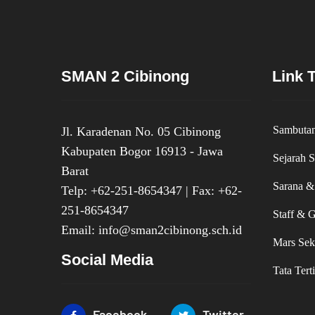
SMAN 2 Cibinong
Link T
Sambutan
Jl. Karadenan No. 05 Cibinong
Kabupaten Bogor 16913 - Jawa
Sejarah 
Barat
Sarana &
Telp: +62-251-8654347 | Fax: +62-
251-8654347
Staff & 
Email: info@sman2cibinong.sch.id
Mars Sek
Social Media
Tata Tert
Facebook
Twitter