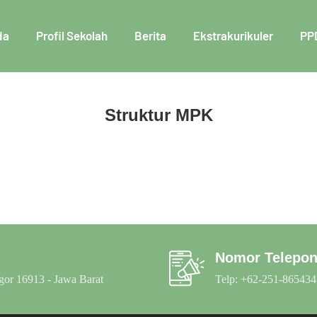
da
Profil Sekolah
Berita
Ekstrakurikuler
PP
Struktur MPK
Nomor Telepo
gor 16913 - Jawa Barat
Telp: +62-251-865434