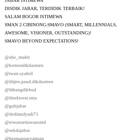
JABAR ISTIMEWA
DISDIK JABAR, TERDIDIK TERBAIK!
SALAM BOGOR ISTIMEWA
SMAN 2 CIBINONG:SMAVO (SMART, MILLENNIALS,
AWESOME, VISIONER, OUTSTANDING)!
SMAVO BEYOND EXPECTATIONS!
@abe_mukti
@kemendikdasmen
@iwan.syahril
@ditjen.paud.dikdasmen
@litbangdikbud
@direktorat.sma
@gubjabar
@dedimulyadi71
@erwansetiawansmd
@sekdajabar
@hermansuryatman