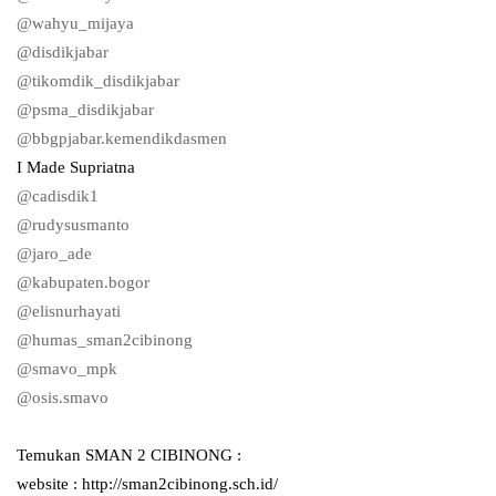
@wahyu_mijaya
@disdikjabar
@tikomdik_disdikjabar
@psma_disdikjabar
@bbgpjabar.kemendikdasmen
I Made Supriatna
@cadisdik1
@rudysusmanto
@jaro_ade
@kabupaten.bogor
@elisnurhayati
@humas_sman2cibinong
@smavo_mpk
@osis.smavo
Temukan SMAN 2 CIBINONG :
website : http://sman2cibinong.sch.id/