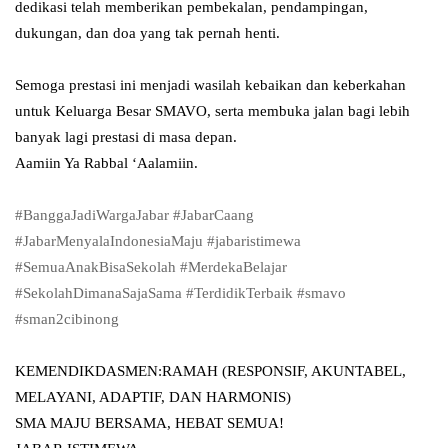
dedikasi telah memberikan pembekalan, pendampingan,
dukungan, dan doa yang tak pernah henti.
Semoga prestasi ini menjadi wasilah kebaikan dan keberkahan
untuk Keluarga Besar SMAVO, serta membuka jalan bagi lebih
banyak lagi prestasi di masa depan.
Aamiin Ya Rabbal ‘Aalamiin.
#BanggaJadiWargaJabar
#JabarCaang
#JabarMenyalaIndonesiaMaju
#jabaristimewa
#SemuaAnakBisaSekolah
#MerdekaBelajar
#SekolahDimanaSajaSama
#TerdidikTerbaik
#smavo
#sman2cibinong
KEMENDIKDASMEN:RAMAH (RESPONSIF, AKUNTABEL,
MELAYANI, ADAPTIF, DAN HARMONIS)
SMA MAJU BERSAMA, HEBAT SEMUA!